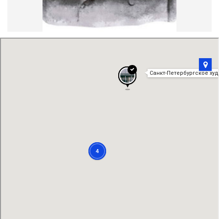
Пи́менов Марк Пи́менович
1 мест